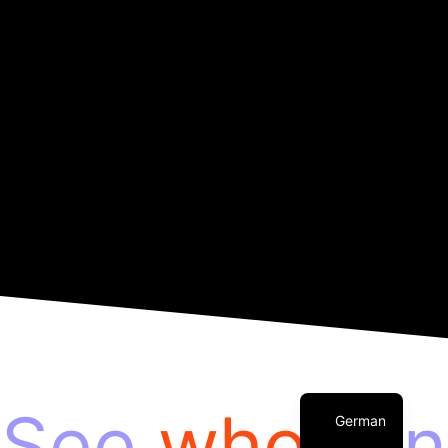
Czech
English
See
who's
in
German