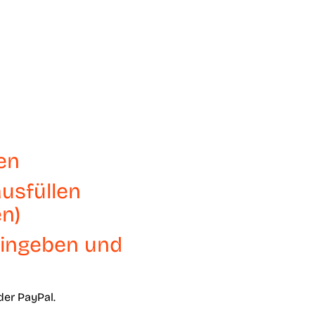
en
usfüllen
en)
ingeben und
der PayPal.