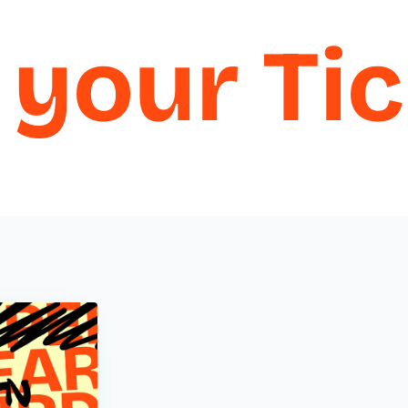
your
Tic