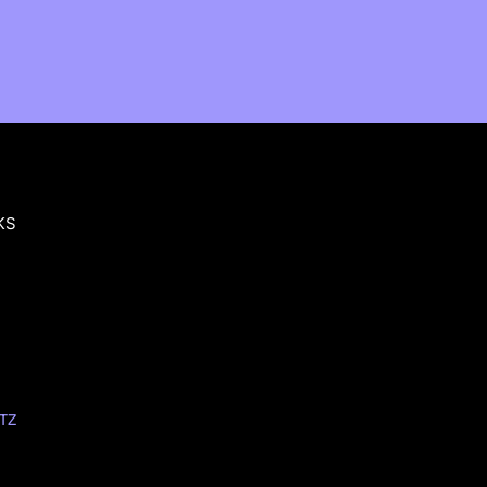
KS
TZ