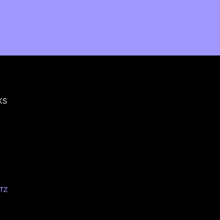
KS
TZ