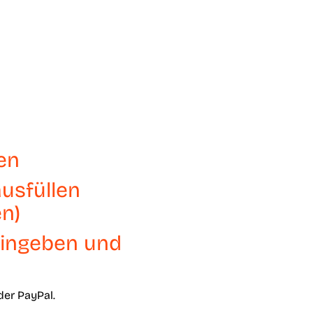
en
usfüllen
en)
ingeben und
der PayPal.