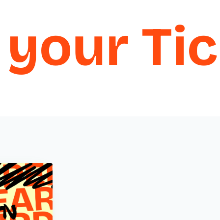
your
Tic