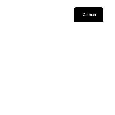
English
About us
USEFUL LINKS
German
MACHN
CONTACT
Tickets
PROGRAMM
DSLAM – der IT Slam
PRESSE
KI-Barcamp
DATENSCHUTZ
Recap ’25
IMPRESSUM
Wall of Fame
AGB
Team