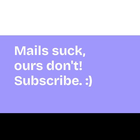
Mails suck,
ours don't!
Subscribe. :)