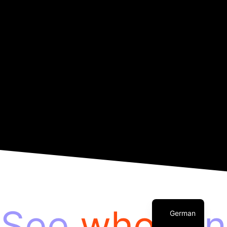
Czech
English
See
who's
in
German