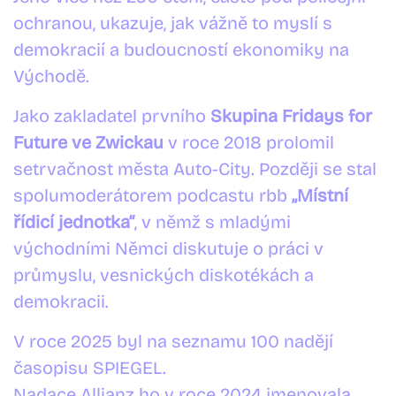
ochranou, ukazuje, jak vážně to myslí s
demokracií a budoucností ekonomiky na
Východě.
Jako zakladatel prvního
Skupina Fridays for
Future ve Zwickau
v roce 2018 prolomil
setrvačnost města Auto-City. Později se stal
spolumoderátorem podcastu rbb
„Místní
řídicí jednotka“
, v němž s mladými
východními Němci diskutuje o práci v
průmyslu, vesnických diskotékách a
demokracii.
V roce 2025 byl na seznamu 100 nadějí
časopisu SPIEGEL.
Nadace Allianz ho v roce 2024 jmenovala