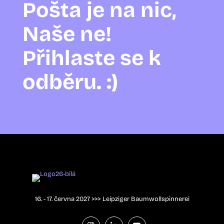
Pošta je na nic,
Naše ne!
Přihlaste se k
odběru. :)
16. - 17. června 2027 >>> Leipziger Baumwollspinnerei