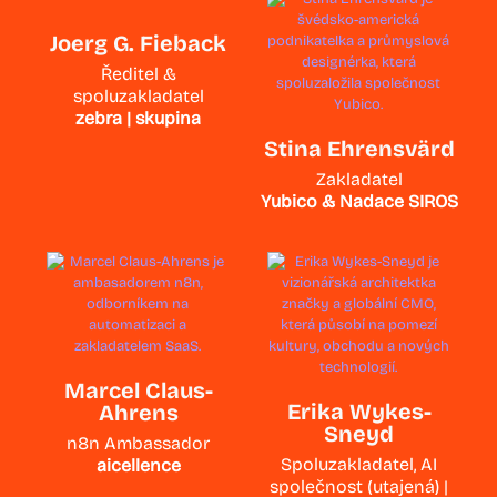
Joerg G. Fieback
Ředitel &
spoluzakladatel
zebra | skupina
Stina Ehrensvärd
Zakladatel
Yubico & Nadace SIROS
Marcel Claus-
Erika Wykes-
Ahrens
Sneyd
n8n Ambassador
Spoluzakladatel, AI
aicellence
společnost (utajená) |