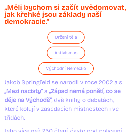
„Měli bychom si začít uvědomovat,
jak křehké jsou základy naší
demokracie.“
Držení těla
Aktivismus
Východní Německo
Jakob Springfeld se narodil v roce 2002 a s
„Mezi nacisty“
a
„Západ nemá ponětí, co se
děje na Východě“
, dvě knihy o debatách,
které kolují v zasedacích místnostech i ve
třídách.
Jeho více než 250 čtení, často pod policejní