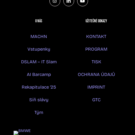
O nás
UŽITEČNÉ ODKAZY
MACHN
KONTAKT
Vstupenky
PROGRAM
DSLAM – IT Slam
TISK
AI Barcamp
OCHRANA ÚDAJŮ
Rekapitulace ’25
IMPRINT
Síň slávy
GTC
Tým