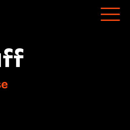
ff
se