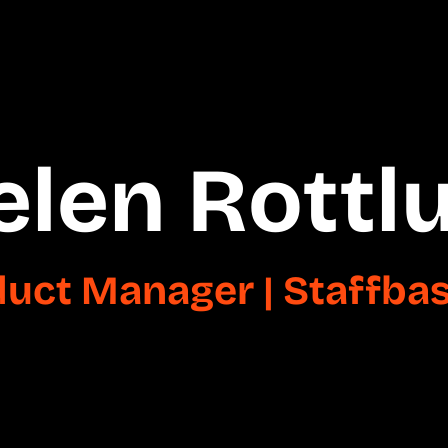
elen Rottlu
uct Manager | Staffba