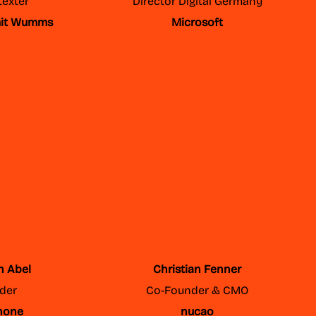
exter
Director Digital Germany
it Wumms
Microsoft
n Abel
Christian Fenner
der
Co-Founder & CMO
hone
nucao