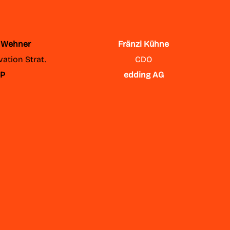
n Wehner
Fränzi Kühne
vation Strat.
CDO
P
edding AG