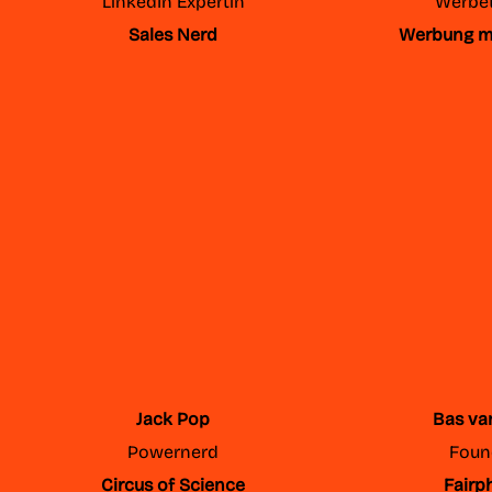
LinkedIn Expertin
Werbet
Sales Nerd
Werbung m
Jack Pop
Bas va
Powernerd
Foun
Circus of Science
Fairp