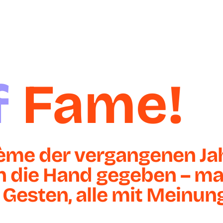
f
Fame!
ème der vergangenen Jah
 in die Hand gegeben – m
Gesten, alle mit Meinun